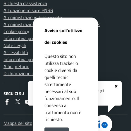
Richiesta d'assistenza
Attuazione misure PNRR
Amministrazione trasparente
Amministrazione Trasparente fino al 31.12.2023
Avviso sull'utilizzo
Cookie policy
Informativa privacy
dei cookies
Note Legali
Accessibilità
Questo sito non
Informativa privacy Videosorveglianza
utilizza tracker o
Albo pretorio
cookie diversi da
Dichiarazione di accessibilità
quelli tecnici
strettamente
✖
Registrati ai servizi
APP IO
e ricevi tutti gli
necessari al suo
SEGUICI SU
aggiornamenti dall'Ente
funzionamento. Il
Faceboook
Twitter
Youtube
RSS
consenso al
trattamento non è
richiesto.
Mappa del sito