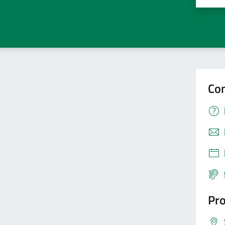
Valut
V
Con
Pro