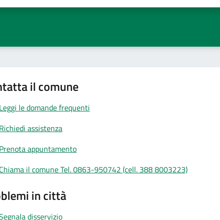
a 1 stelle su 5
aluta 2 stelle su 5
Valuta 3 stelle su 5
Valuta 4 stelle su 5
Valuta 5 stelle su 5
tatta il comune
Leggi le domande frequenti
Richiedi assistenza
Prenota appuntamento
Chiama il comune Tel. 0863-950742 (cell. 388 8003223)
blemi in città
Segnala disservizio