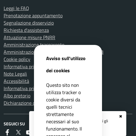
Leggi le FAQ
Prenotazione appuntamento
Segnalazione disservizio
Richiesta d'assistenza
Attuazione misure PNRR
Amministrazione trasparente
Amministrazione Trasparente fino al 31.12.2023
Avviso sull'utilizzo
Cookie policy
Informativa privacy
dei cookies
Note Legali
Accessibilità
Questo sito non
Informativa privacy Videosorveglianza
utilizza tracker o
Albo pretorio
cookie diversi da
Dichiarazione di accessibilità
quelli tecnici
strettamente
✖
Registrati ai servizi
APP IO
e ricevi tutti gli
necessari al suo
SEGUICI SU
aggiornamenti dall'Ente
funzionamento. Il
Faceboook
Twitter
Youtube
RSS
consenso al